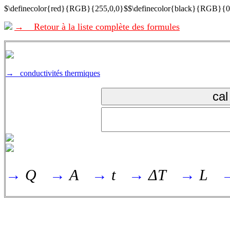
$\definecolor{red}{RGB}{255,0,0}$$\definecolor{black}{RGB}{0
→ Retour à la liste complète des formules
→ conductivités thermiques
→
Q
→
A
→
t
→
ΔT
→
L