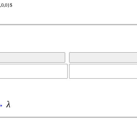
,0,0}$
→
λ