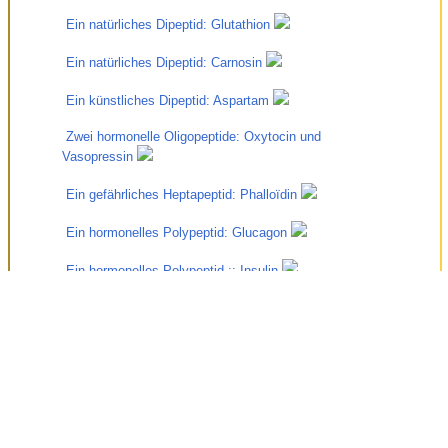
 Ein natürliches Dipeptid: Glutathion 
 Ein natürliches Dipeptid: Carnosin 
 Ein künstliches Dipeptid: Aspartam 
 Zwei hormonelle Oligopeptide: Oxytocin und 
Vasopressin 
 Ein gefährliches Heptapeptid: Phalloïdin 
 Ein hormonelles Polypeptid: Glucagon 
 Ein hormonelles Polypeptid :: Insulin 
 Ein natürliches Antibiotikum: Gramicidin 
 Das Antibiotikum Nummer 1: Penicillin 
 Die künstliche Synthese von Peptiden